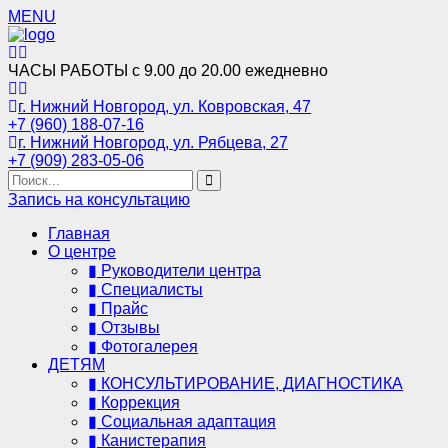
MENU
ЧАСЫ РАБОТЫ
с 9.00 до 20.00
ежедневно
г. Нижний Новгород,
ул. Ковровская, 47
+7 (960) 188-07-16
г. Нижний Новгород,
ул. Рябцева, 27
+7 (909) 283-05-06
Запись на консультацию
Главная
О центре
▮ Руководители центра
▮ Специалисты
▮ Прайс
▮ Отзывы
▮ Фотогалерея
ДЕТЯМ
▮ КОНСУЛЬТИРОВАНИЕ, ДИАГНОСТИКА
▮ Коррекция
▮ Социальная адаптация
▮ Канистерапия